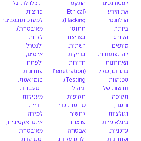
לסטודנטים
התקפי
תוכלו לתרגל
את הידע
(Ethical
פריצות
הרלוונטי
Hacking).
למערכות(בסביבה
ביותר.
תתנסו
מאובטחת),
הקורס
בפריצת
לזהות
מותאם
רשתות,
ולנטרל
להתפתחויות
בדיקות
איומים,
האחרונות
חדירות
ולפתח
בתחום, כולל
(Penetration
פתרונות
טכניקות
Testing),
בזמן אמת.
חדשות של
וניהול
המעבדות
תקיפה
תקיפות
מעניקות
והגנה,
מדומות כדי
חוויית
רגולציות
לחשוף
למידה
בינלאומיות
פרצות
אינטראקטיבית,
עדכניות,
אבטחה
מאובטחת
ופתרונות
ולהגן עליהן.
וממוקדת