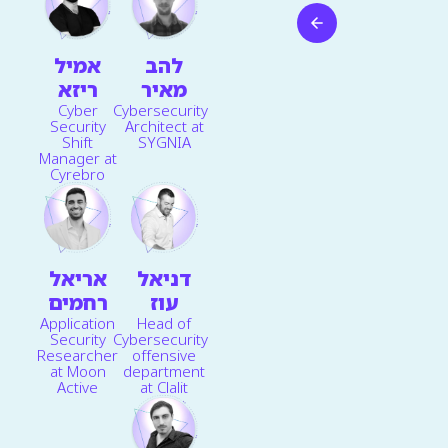
להב
אמיל
מאיר
ריזא
Cybersecurity
Cyber
Architect at
Security
SYGNIA
Shift
Manager at
Cyrebro
דניאל
אריאל
עוז
רחמים
Application
Head of
Security
Cybersecurity
Researcher
offensive
at Moon
department
Active
at Clalit