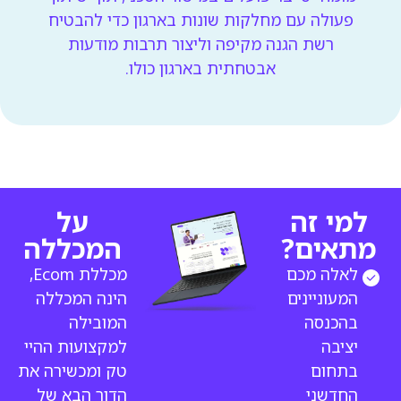
פעולה עם מחלקות שונות בארגון כדי להבטיח
רשת הגנה מקיפה וליצור תרבות מודעות
אבטחתית בארגון כולו.
למי זה
על
מתאים?
המכללה
לאלה מכם
מכללת Ecom,
המעוניינים
הינה המכללה
בהכנסה
המובילה
יציבה
למקצועות ההיי
בתחום
טק ומכשירה את
החדשני
הדור הבא של