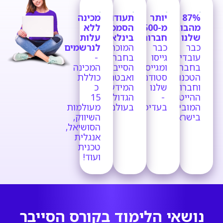
87%
יותר
תעודות
מכינה
מהבוגרים
מ-2,500
הסמכה
ללא
שלנו
חברות
בינלאומיות
עלות
כבר
כבר
המוכרות
לנרשמים
עובדים
גייסו
בחברות
-
בחברות
ומגייסות
הסייבר
המכינה
הטכנולוגיות
סטודנטים
ואבטחת
כוללת
וחברות
שלנו
המידע
כ
ההייטק
-
הגדולות
15
המובילות
בעדיפות!
בעולם!
מעולמות
בישראל.
השיווק,
הסושיאל,
אנגלית
טכנית
ועוד!
נושאי הלימוד בקורס הסייבר