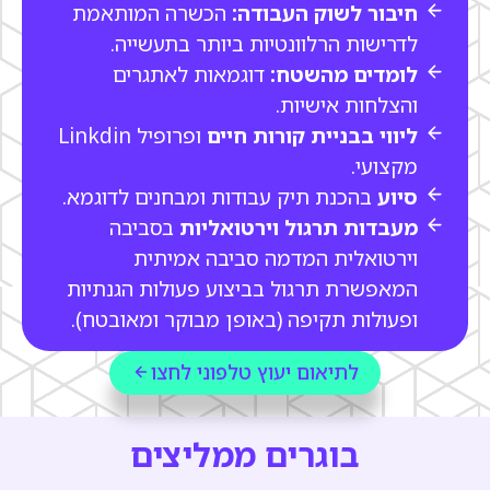
חיבור לשוק העבודה:
הכשרה המותאמת
לדרישות הרלוונטיות ביותר בתעשייה.
לומדים מהשטח:
דוגמאות לאתגרים
והצלחות אישיות.
ליווי בבניית קורות חיים
ופרופיל Linkdin
מקצועי.
סיוע
בהכנת תיק עבודות ומבחנים לדוגמא.
מעבדות תרגול וירטואליות
בסביבה
וירטואלית המדמה סביבה אמיתית
המאפשרת תרגול בביצוע פעולות הגנתיות
ופעולות תקיפה (באופן מבוקר ומאובטח).
לתיאום יעוץ טלפוני לחצו
בוגרים ממליצים