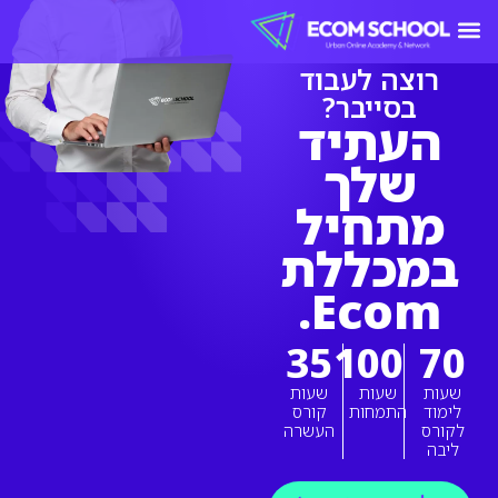
למה Ecom?
רוצה לעבוד
בסייבר?
העתיד
שלך
מתחיל
במכללת
Ecom.
35
100
70
שעות
שעות
שעות
לימוד
התמחות
קורס
לקורס
העשרה
ליבה