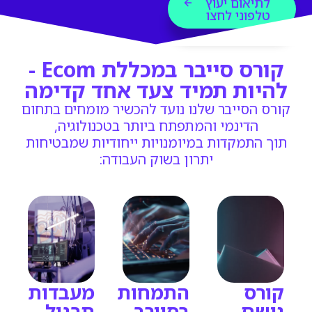
לתיאום יעוץ
טלפוני לחצו
קורס סייבר במכללת Ecom -
להיות תמיד צעד אחד קדימה
קורס הסייבר שלנו נועד להכשיר מומחים בתחום
הדינמי והמתפתח ביותר בטכנולוגיה,
תוך התמקדות במיומנויות ייחודיות שמבטיחות
יתרון בשוק העבודה:
קורס
התמחות
מעבדות
נושם
בסייבר
תרגול