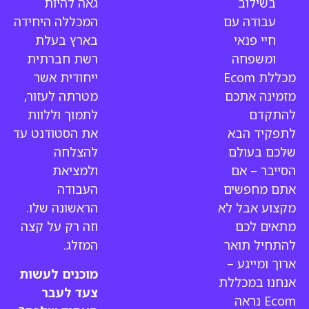
בשילוב
גאה
להיות
עבודה עם
המכללה היחידה
חיי פנאי
בארץ בעלת
ומשפחה
רשת חברתית
מכללת Ecom
ייחודית אשר
מזמינה אתכם
מטרתה לעזור,
להתקדם
לתמוך וללוות
לתפקיד הבא
את הסטודנט עד
שלכם בעולם
להצלחה
הסייבר – אם
ולמציאת
אתם מחפשים
העבודה
מקצוע אבל לא
הראשונה שלו.
מתאים לכם
וזה רק על קצה
להתחיל תואר
המזלג.
ארוך ומייגע –
מוכנים לעשות
אנחנו במכללת
צעד לעבר
Ecom נראה