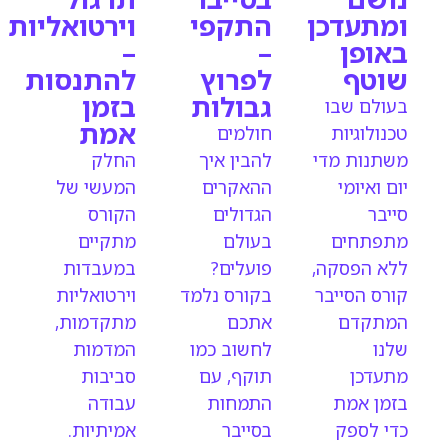
ומתעדכן
התקפי
וירטואליות
באופן
–
–
שוטף
לפרוץ
להתנסות
גבולות
בזמן
בעולם שבו
אמת
טכנולוגיות
חולמים
משתנות מדי
להבין איך
החלק
יום ואיומי
ההאקרים
המעשי של
סייבר
הגדולים
הקורס
מתפתחים
בעולם
מתקיים
ללא הפסקה,
פועלים?
במעבדות
קורס הסייבר
בקורס נלמד
וירטואליות
המתקדם
אתכם
מתקדמות,
שלנו
לחשוב כמו
המדמות
מתעדכן
תוקף, עם
סביבות
בזמן אמת
התמחות
עבודה
כדי לספק
בסייבר
אמיתיות.